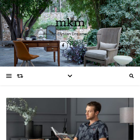
mkm
An Elysian Dreamer