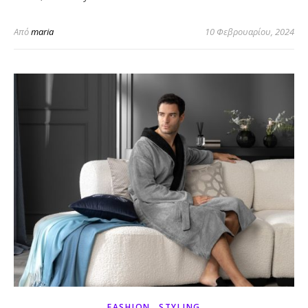
Από
maria
10 Φεβρουαρίου, 2024
,
FASHION
STYLING