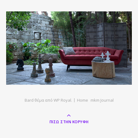
Bard θέμα από
WP Royal
.
Home
mkm Journal
ΠΊΣΩ ΣΤΗΝ ΚΟΡΥΦΉ