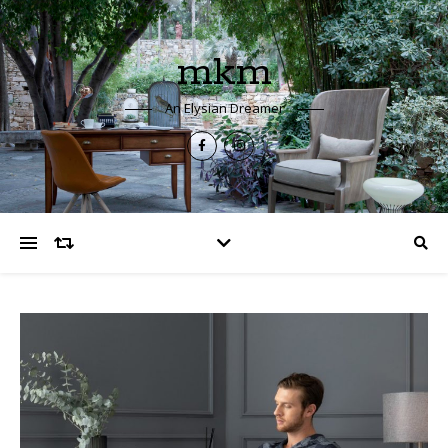
mkm
An Elysian Dreamer