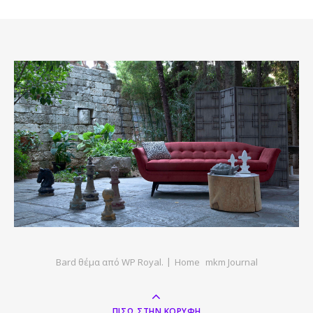
Bard θέμα από
WP Royal
.
Home
mkm Journal
ΠΊΣΩ ΣΤΗΝ ΚΟΡΥΦΉ