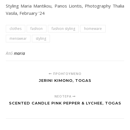
Styling Maria Mantikou, Panos Liontis, Photography Thalia
Vasila, February ’24
clothes
fashion
fashion styling
homeware
menswear
styling
Από
maria
ΠΡΟΗΓΟΎΜΕΝΟ
JERINI KIMONO, TOGAS
ΝΕΌΤΕΡΑ
SCENTED CANDLE PINK PEPPER & LYCHEE, TOGAS