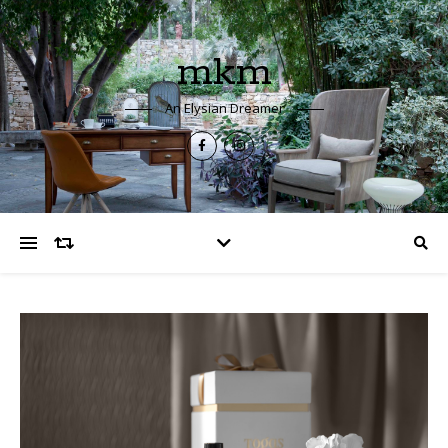
mkm
An Elysian Dreamer