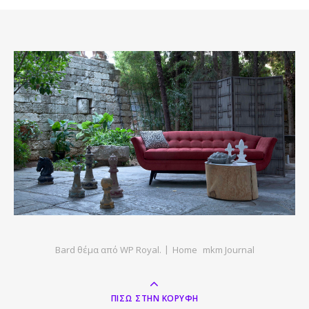
Bard θέμα από
WP Royal
.
Home
mkm Journal
ΠΊΣΩ ΣΤΗΝ ΚΟΡΥΦΉ