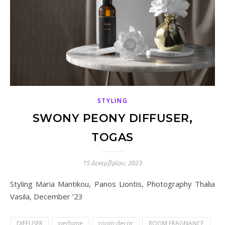
STYLING
SWONY PEONY DIFFUSER,
TOGAS
15 Δεκεμβρίου, 2023
Styling Maria Mantikou, Panos Liontis, Photography Thalia
Vasila, December ’23
DIFFUSER
perfume
room decor
ROOM FRAGNANCE