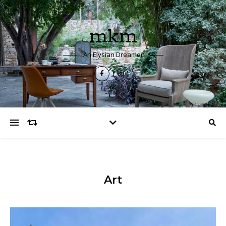
mkm
An Elysian Dreamer
Art