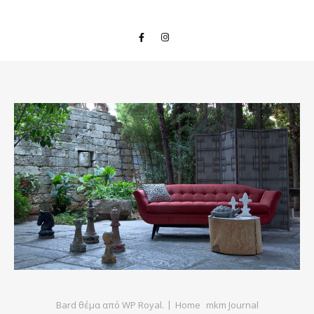
Bard θέμα από
WP Royal
.
Home
mkm Journal