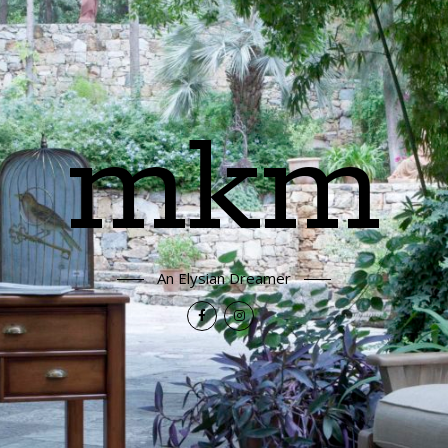
mkm
An Elysian Dreamer