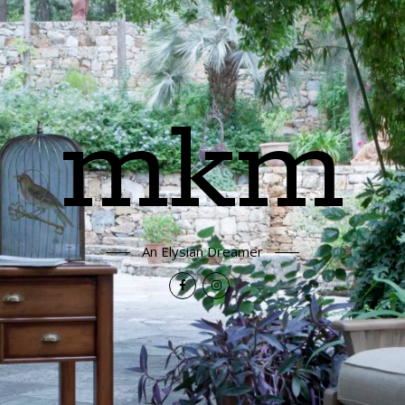
mkm
An Elysian Dreamer