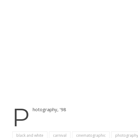
P
hotography, ’98
black and white
carnival
cinematographic
photograph