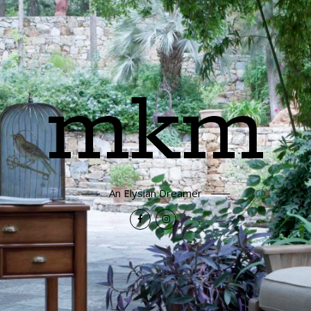
mkm
An Elysian Dreamer