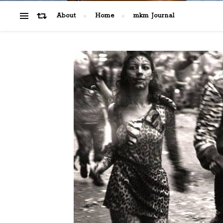
About
Home
mkm Journal