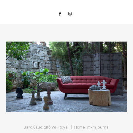
Bard θέμα από
WP Royal
.
Home
mkm Journal