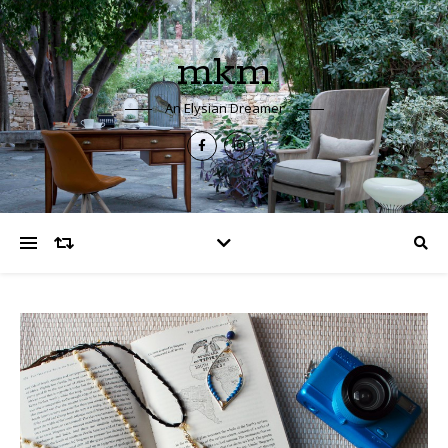
mkm
An Elysian Dreamer