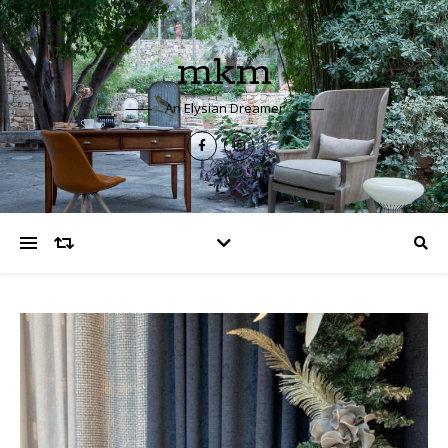
mkm
An Elysian Dreamer