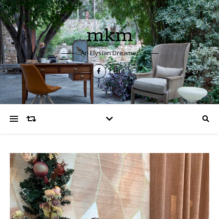
mkm
An Elysian Dreamer