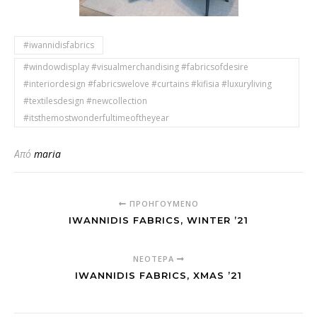
#iwannidisfabrics
#windowdisplay #visualmerchandising #fabricsofdesire
#interiordesign #fabricswelove #curtains #kifisia #luxuryliving
#textilesdesign #newcollection
#itsthemostwonderfultimeoftheyear
Από
maria
ΠΡΟΗΓΟΎΜΕΝΟ
IWANNIDIS FABRICS, WINTER ’21
ΝΕΌΤΕΡΑ
IWANNIDIS FABRICS, XMAS ’21