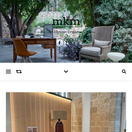
mkm
An Elysian Dreamer