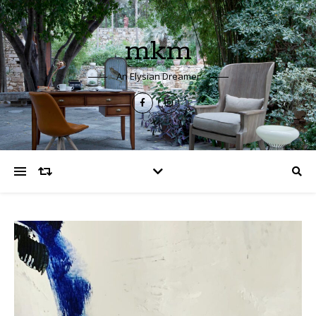
mkm
An Elysian Dreamer