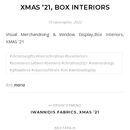
XMAS ’21, BOX INTERIORS
19 Ιανουαρίου, 2022
Visual Merchandising & Window Display,Box Interiors,
XMAS ’21
#christmasgifts #merrychristmas #boxinteriors
#boxinteriorsathens #bemerry #christmas2021 #interiordesign
#giftswelove #objectsofdesire #vm #windowdisplay
Από
maria
ΠΡΟΗΓΟΎΜΕΝΟ
IWANNIDIS FABRICS, XMAS ’21
ΝΕΌΤΕΡΑ