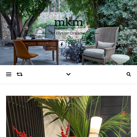
mkm
An Elysian Dreamer