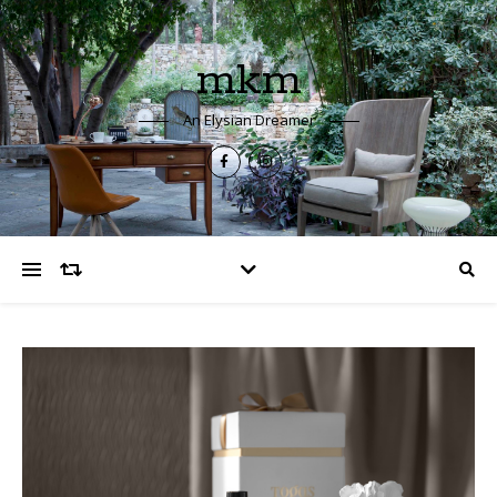
mkm
An Elysian Dreamer