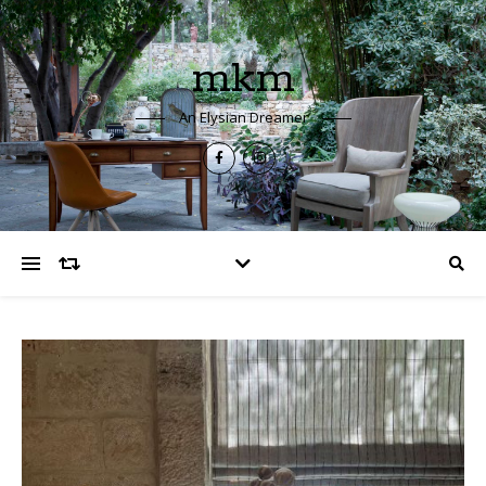
mkm
An Elysian Dreamer