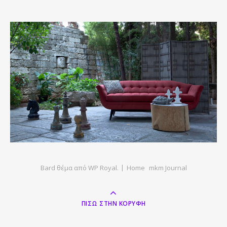
Bard θέμα από
WP Royal
.
Home
mkm Journal
ΠΊΣΩ ΣΤΗΝ ΚΟΡΥΦΉ