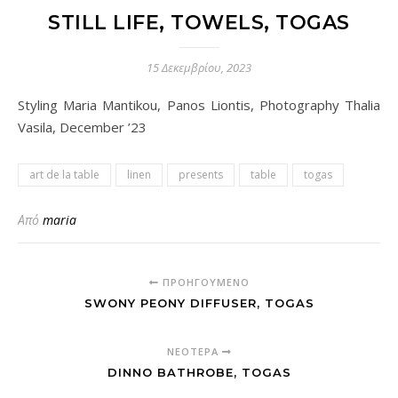
STILL LIFE, TOWELS, TOGAS
15 Δεκεμβρίου, 2023
Styling Maria Mantikou, Panos Liontis, Photography Thalia
Vasila, December ’23
art de la table
linen
presents
table
togas
Από
maria
ΠΡΟΗΓΟΎΜΕΝΟ
SWONY PEONY DIFFUSER, TOGAS
ΝΕΌΤΕΡΑ
DINNO BATHROBE, TOGAS