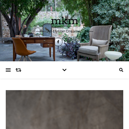
mkm
An Elysian Dreamer