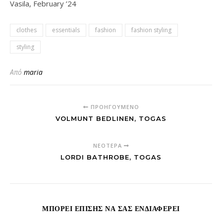
Vasila, February ’24
clothes
essentials
fashion
fashion styling
styling
Από
maria
ΠΡΟΗΓΟΎΜΕΝΟ
VOLMUNT BEDLINEN, TOGAS
ΝΕΌΤΕΡΑ
LORDI BATHROBE, TOGAS
ΜΠΟΡΕΊ ΕΠΊΣΗΣ ΝΑ ΣΑΣ ΕΝΔΙΑΦΈΡΕΙ