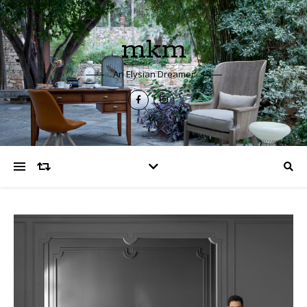
mkm
An Elysian Dreamer