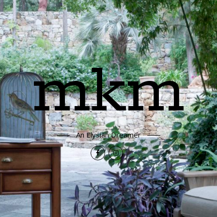
mkm
An Elysian Dreamer