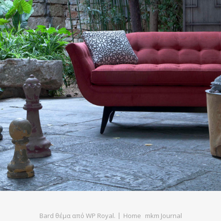
Bard θέμα από
WP Royal
.
Home
mkm Journal